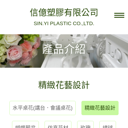
信億塑膠有限公司
SIN.YI PLASTIC CO.,LTD.
電話：04-8836922
Facebook粉絲團
產品介紹
民族店
民生店
店家資訊
精緻花藝設計
關於我們
聯絡我們
水平桌花(講台．會議桌花)
精緻花藝設計
最新消息
蝴蝶蘭盆
仿真花材
玫瑰
繡球