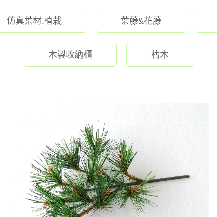
仿真葉材.植栽
葉藤&花藤
木製收納櫃
枯木