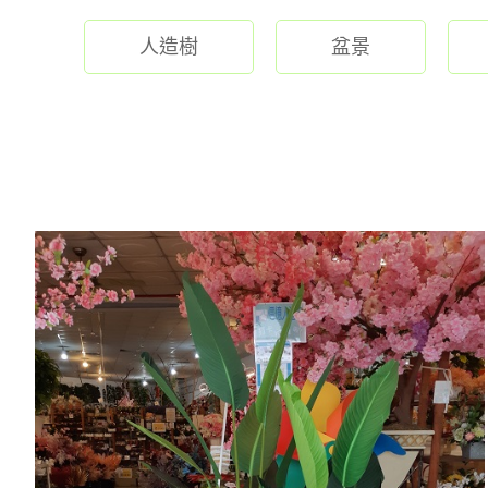
人造樹
盆景