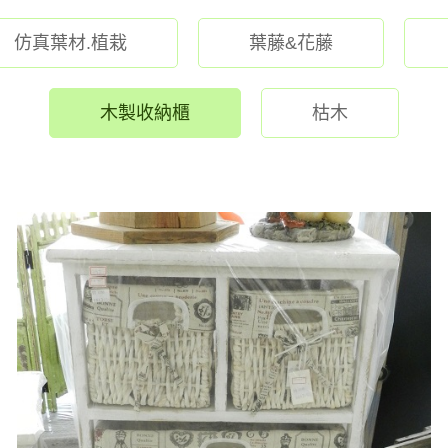
仿真葉材.植栽
葉藤&花藤
木製收納櫃
枯木