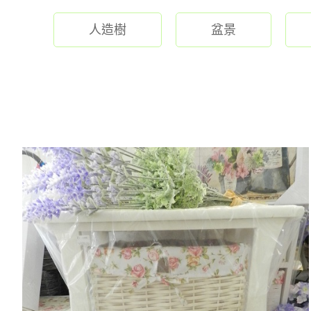
人造樹
盆景