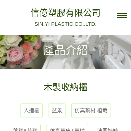
信億塑膠有限公司
SIN.YI PLASTIC CO.,LTD.
電話：04-8836922
Facebook粉絲團
產品介紹
民族店
民生店
店家資訊
木製收納櫃
關於我們
聯絡我們
人造樹
盆景
仿真葉材.植栽
最新消息
葉藤&花藤
仿真草皮&草球
波麗娃娃