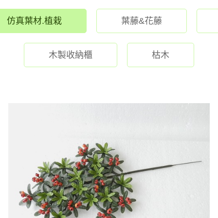
仿真葉材.植栽
葉藤&花藤
木製收納櫃
枯木