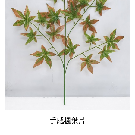
手感楓葉片