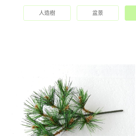
人造樹
盆景