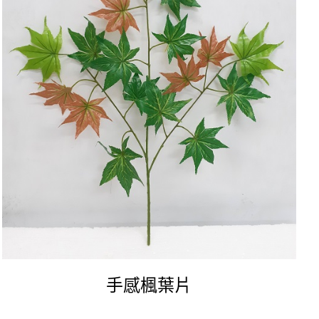
手感楓葉片