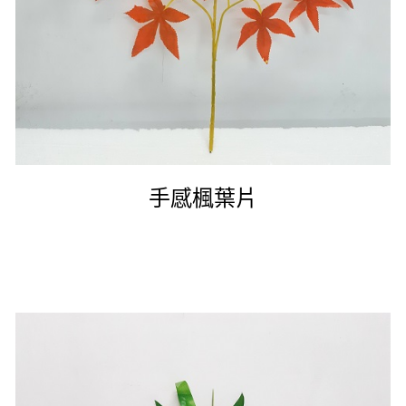
手感楓葉片