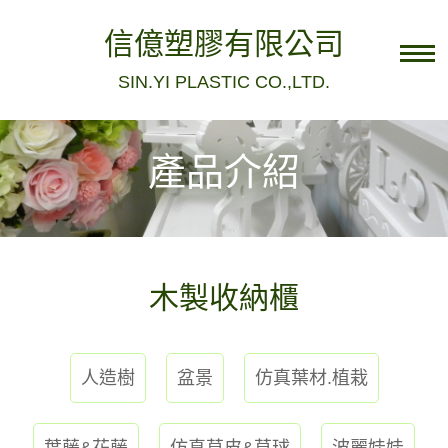
信億塑膠有限公司
SIN.YI PLASTIC CO.,LTD.
電話：04-8836922
Facebook粉絲團
產品介紹
民族店
民生店
店家資訊
木製收納櫃
關於我們
聯絡我們
人造樹
盆景
仿真葉材.植栽
最新消息
葉藤&花藤
仿真草皮&草球
波麗娃娃