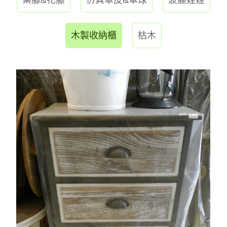
木製收納櫃
枯木