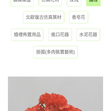
北歐復古仿真葉材
香皂花
婚禮佈置用品
進口花器
水泥花器
掛圖(多肉裝置藝術)