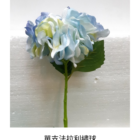
單支法拉利繡球