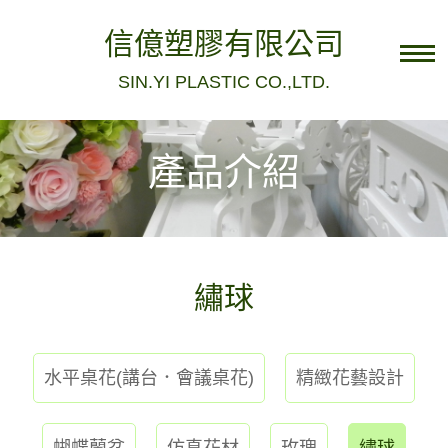
信億塑膠有限公司
SIN.YI PLASTIC CO.,LTD.
電話：04-8836922
Facebook粉絲團
產品介紹
民族店
民生店
店家資訊
繡球
關於我們
聯絡我們
水平桌花(講台．會議桌花)
精緻花藝設計
最新消息
蝴蝶蘭盆
仿真花材
玫瑰
繡球