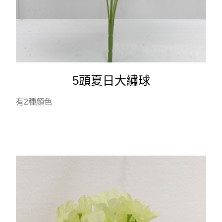
5頭夏日大繡球
有2種顏色