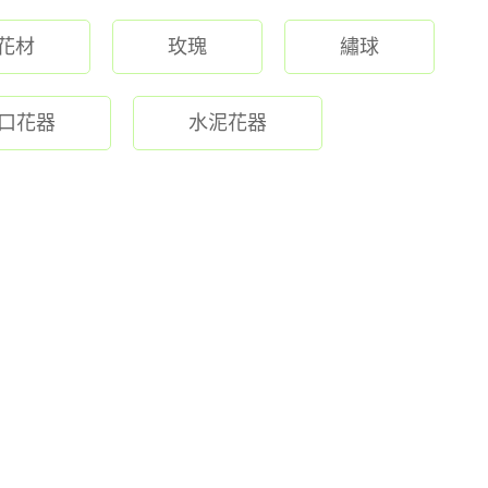
花材
玫瑰
繡球
口花器
水泥花器